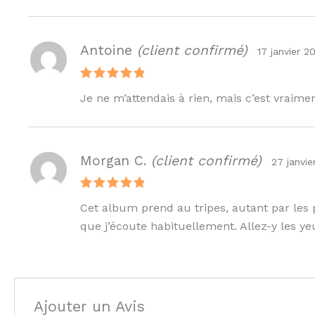
Antoine
(client confirmé)
17 janvier 2
Note
5
Je ne m’attendais à rien, mais c’est vraime
sur 5
Morgan C.
(client confirmé)
27 janvie
Note
5
Cet album prend au tripes, autant par les 
sur 5
que j’écoute habituellement. Allez-y les ye
Ajouter un Avis