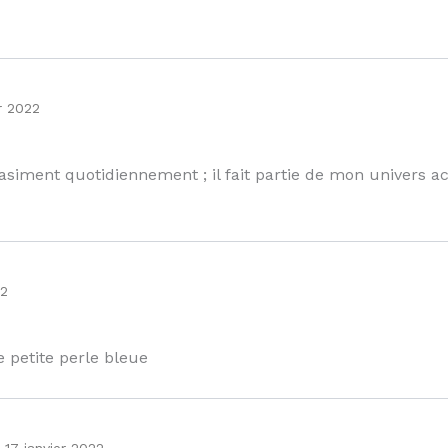
er 2022
uasiment quotidiennement ; il fait partie de mon univers a
22
 petite perle bleue
17 janvier 2022