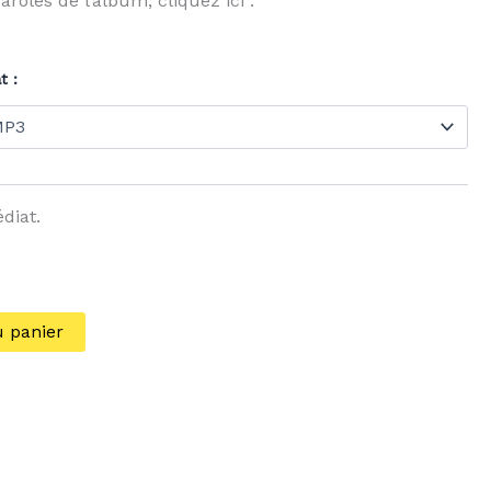
aroles de l’album, cliquez ici :
t :
diat.
u panier