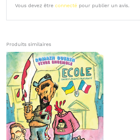
Vous devez être
connecté
pour publier un avis.
Produits similaires
Plage
Ce
de
produit
prix :
€10.00
a
à
plusieurs
€14.00
variations.
Les
options
peuvent
être
choisies
sur