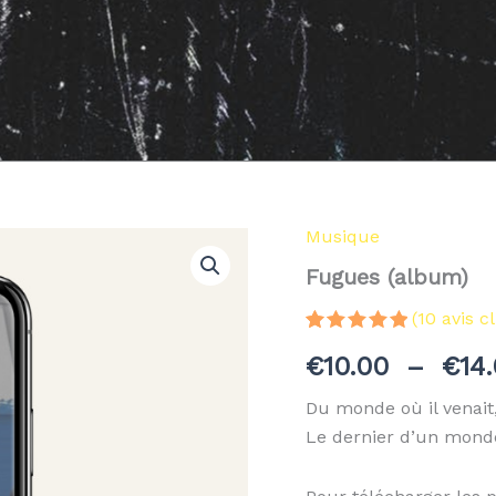
Musique
quantité
de
Fugues (album)
Fugues
(album)
(
10
avis cl
Noté
10
5.00
€
10.00
–
€
14
sur 5
basé sur
notations
Du monde où il venait, 
client
Le dernier d’un mond