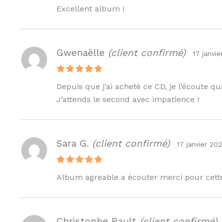
Note
5
Excellent album !
sur 5
Gwenaëlle
(client confirmé)
17 janvi
Note
5
Depuis que j’ai acheté ce CD, je l’écoute q
sur 5
J’attends le second avec impatience !
Sara G.
(client confirmé)
17 janvier 20
Note
5
Album agreable a écouter merci pour cette
sur 5
Christophe Rault
(client confirmé)