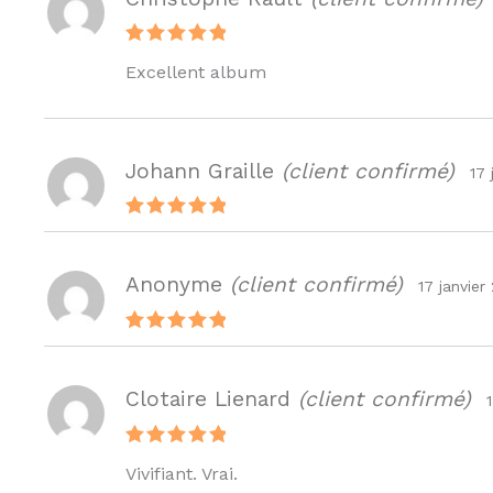
Note
5
Excellent album
sur 5
Johann Graille
(client confirmé)
17 
Note
5
sur 5
Anonyme
(client confirmé)
17 janvier
Note
5
sur 5
Clotaire Lienard
(client confirmé)
Note
5
Vivifiant. Vrai.
sur 5