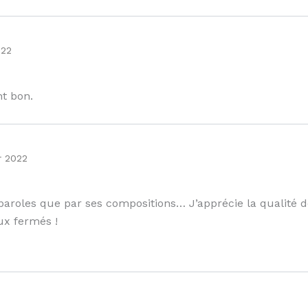
022
nt bon.
r 2022
paroles que par ses compositions… J’apprécie la qualité de
ux fermés !