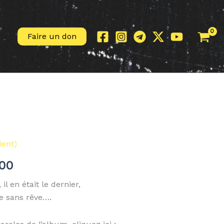
Faire un don
Plage
de
ient)
prix :
.00
€10.00
il en était le dernier,
à
e sans rêve….
€14.00